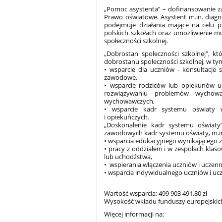
„Pomoc asystenta” – dofinansowanie za
Prawo oświatowe. Asystent m.in. diagno
podejmuje działania mające na celu p
polskich szkołach oraz umożliwienie mu
społeczności szkolnej.
„Dobrostan społeczności szkolnej”, kt
dobrostanu społeczności szkolnej, w ty
• wsparcie dla uczniów - konsultacje 
zawodowe,
• wsparcie rodziców lub opiekunów u
rozwiązywaniu problemów wychowaw
wychowawczych,
• wsparcie kadr systemu oświaty 
i opiekuńczych.
„Doskonalenie kadr systemu oświaty”
zawodowych kadr systemu oświaty, m.in.
• wsparcia edukacyjnego wynikającego z
• pracy z oddziałem i w zespołach klas
lub uchodźstwa,
• wspierania włączenia uczniów i uczenn
• wsparcia indywidualnego uczniów i ucz
Wartość wsparcia: 499 903 491,80 zł
Wysokość wkładu funduszy europejskich:
Więcej informacji na: