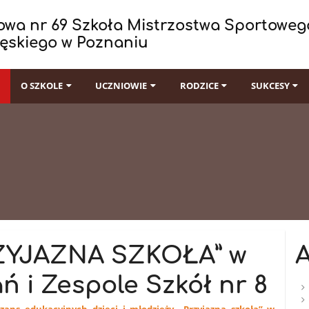
wa nr 69 Szkoła Mistrzostwa Sportowego
ęskiego w Poznaniu
I
O SZKOLE
UCZNIOWIE
RODZICE
SUKCESY
ZYJAZNA SZKOŁA” w
ń i Zespole Szkół nr 8