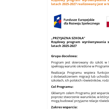
Rządowy program wyrównywania sza
latach 2025-2027 realizowany jest w 
„PRZYJAZNA SZKOŁA”
Rządowy program wyrównywania sza
latach 2025-2027
Grupa docelowa:
Program jest skierowany do szkół, w 
spełniają warunki określone w Programi
Realizacja Programu wspiera funkcjo
z doświadczeniem migracji lub uchodźst
szkołach, ich polskich rówieśników, rodz
Cel Programu:
Głównym celem Programu jest wsparcie s
poprzez stworzenie warunków, w których 
mogą budować przyjazne relacje rówieśn
Zakres wsparcia: