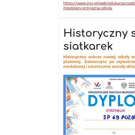
https://www.gov.pl/web/edukacja/rzad
mlodziezy-przyjazna-szkola
Historyczny 
siatkarek
Historyczny sukces naszej szkoły w
plażowej. Dziewczęta po wywalcz
medalowej i ostatecznie zostały skla