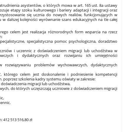
trudnienia asystentów, o których mowa w art. 165 ust. 8a ustawy
zuje etapy szoku kulturowego i bariery adaptacji i integracji oraz
rzystosowanie się ucznia do nowych realiów, funkcjonujących w
 w dalszej kolejności wyrównanie szans edukacyjnych na tle całej
órego celem jest realizacja różnorodnych form wsparcia na rzecz
m:
specjalistyczne, specjalistyczna pomoc psychologiczna, doradztwo
czniów i uczennic z doświadczeniem migracji lub uchodźstwa w
czych i dydaktycznych oraz rozwijaniu ich umiejętności
w rozwiązywaniu problemów wychowawczych, dydaktycznych
, którego celem jest doskonalenie i podniesienie kompetencji
 poprzez szkolenia kadry systemu oświaty w zakresie:
 doświadczenia migracji lub uchodźstwa,
owych, do których uczęszczają uczniowie z doświadczeniem migracji
ic,
ennic.
 412 513 516,80 zł