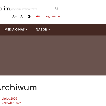
 im.
Logowanie
+
-
MEDIA O NAS
NABÓR
Archiwum
Lipiec 2026
Czerwiec 2026