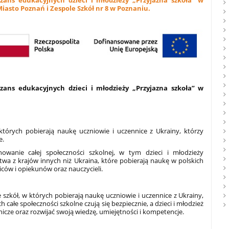
ns edukacyjnych dzieci i młodzieży „Przyjazna szkoła” w
Miasto Poznań i Zespole Szkół nr 8 w Poznaniu.
ns edukacyjnych dzieci i młodzieży „Przyjazna szkoła” w
których pobierają naukę uczniowie i uczennice z Ukrainy, którzy
e.
nowanie całej społeczności szkolnej, w tym dzieci i młodzieży
wa z krajów innych niż Ukraina, które pobierają naukę w polskich
iców i opiekunów oraz nauczycieli.
zkół, w których pobierają naukę uczniowie i uczennice z Ukrainy,
całe społeczności szkolne czują się bezpiecznie, a dzieci i młodzież
icze oraz rozwijać swoją wiedzę, umiejętności i kompetencje.