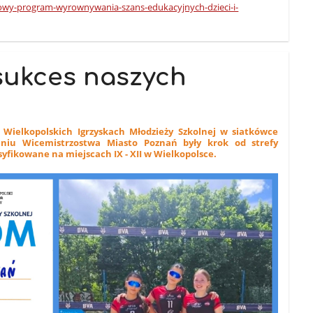
owy-program-wyrownywania-szans-edukacyjnych-dzieci-i-
sukces naszych
 Wielkopolskich Igrzyskach Młodzieży Szkolnej w siatkówce
eniu Wicemistrzostwa Miasto Poznań były krok od strefy
syfikowane na miejscach IX - XII w Wielkopolsce.