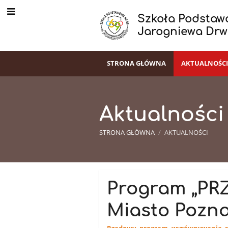
Szkoła Podstawo
Jarogniewa Drw
STRONA GŁÓWNA
AKTUALNOŚC
Aktualności
STRONA GŁÓWNA
/
AKTUALNOŚCI
Aktualności
Program „PR
Miasto Pozna