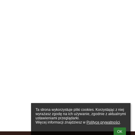
Ta strona wykorzystuje pliki cookies. Korzystając z niej 
wyrażasz zgodę na ich używanie, zgodnie z aktualnymi 
ustawieniami przeglądarki.

Więcej informacji znajdziesz w 
Polityce prywatności
.
OK