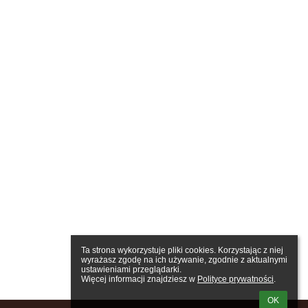
Ta strona wykorzystuje pliki cookies. Korzystając z niej 
wyrażasz zgodę na ich używanie, zgodnie z aktualnymi 
ustawieniami przeglądarki.

Więcej informacji znajdziesz w 
Polityce prywatności
.
OK