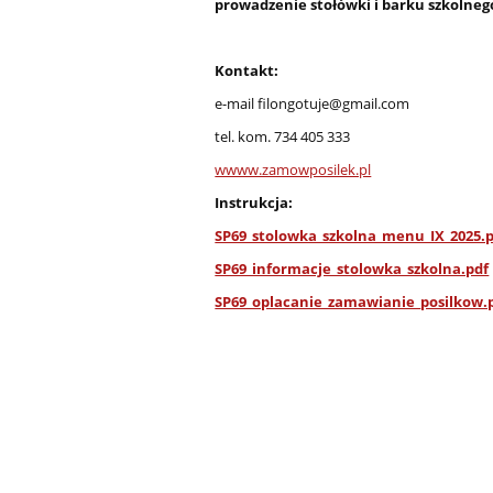
prowadzenie stołówki i barku szkolnego
Kontakt:
e-mail filongotuje@gmail.com
tel. kom. 734 405 333
wwww.zamowposilek.pl
Instrukcja:
SP69_stolowka_szkolna_menu_IX_2025.
SP69_informacje_stolowka_szkolna.pdf
SP69_oplacanie_zamawianie_posilkow.