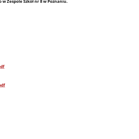
 w Zespole Szkół nr 8 w Poznaniu.
pdf
pdf