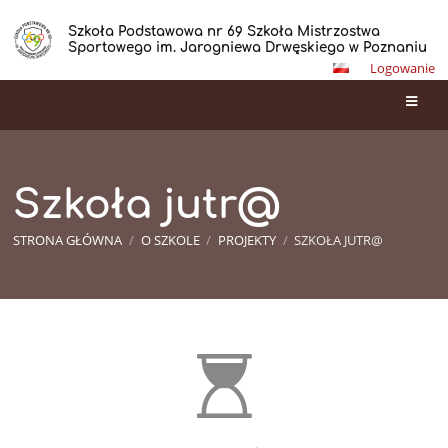
Szkoła Podstawowa nr 69 Szkoła Mistrzostwa
Sportowego im. Jarogniewa Drwęskiego w Poznaniu
Logowanie
Szkoła jutr@
STRONA GŁÓWNA
/
O SZKOLE
/
PROJEKTY
/
SZKOŁA JUTR@
Szkoła
jutr@