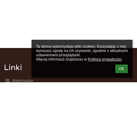
Ta strona wykorzystuje pliki cookies. Korzystając z niej 
wyrażasz zgodę na ich używanie, zgodnie z aktualnymi 
ustawieniami przeglądarki.

Więcej informacji znajdziesz w 
Polityce prywatności
.
Linki
OK
Webmaster
Wsparcie techniczne
Deklaracja dostępności
Informacje prawne
Polityka prywatności
Metryczka