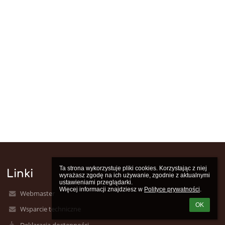
Ta strona wykorzystuje pliki cookies. Korzystając z niej 
Linki
wyrażasz zgodę na ich używanie, zgodnie z aktualnymi 
ustawieniami przeglądarki.

Więcej informacji znajdziesz w 
Polityce prywatności
.
Webmaster
OK
Wsparcie techniczne
Deklaracja dostępności