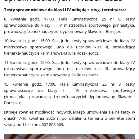
testów
sprawnościowych
Testy sprawnościowe do klas I i IV odbędą się wg. terminarza:
8 kwietnia godz. 17:00, Hala Gimnastyczna ZS nr 8, testy
sprawnościowe do klasy I i IV mistrzostwa sportowego gimnastyka,
prowadzący trener/nauczyciel dyplomowany Sławomir Borejszo;
10 kwietnia, godz. 15:00, Sala Judo, testy sprawnościowe do klasy IV
mistrzostwa sportowego judo dla uczniów klas III, prowadzący
trenerka/nauczycielka mianowana Julia Roszkiewicz;
11 kwietnia, godz. 15:00, Sala Judo, testy sprawnościowe do klasy IV
mistrzostwa sportowego judo dla uczniów klas III, prowadzący
trenerka/nauczycielka mianowana Julia Roszkiewicz.
15 kwietnia godz. 17:00, Hala Gimnastyczna ZS nr 8, testy
sprawnościowe do klasy I i IV mistrzostwa sportowego
gimnastyka, prowadzący trener/nauczyciel dyplomowany Sławomir
Borejszo;
Istnieje również możliwość indywidualnego umówienia się na testy w
dniach 7-16 kwietnia 2025 r. po ustaleniu terminu z sekretariatem
szkoły pod tel. kom. 607 803 663.