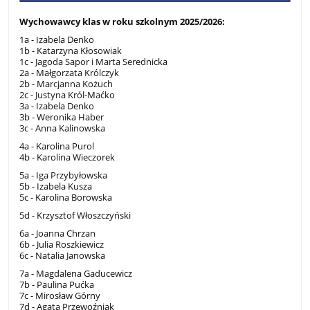
Wychowawcy klas w roku szkolnym 2025/2026:
1a - Izabela Denko
1b - Katarzyna Kłosowiak
1c - Jagoda Sapor i Marta Serednicka
2a - Małgorzata Królczyk
2b - Marcjanna Kożuch
2c - Justyna Król-Maćko
3a - Izabela Denko
3b - Weronika Haber
3c - Anna Kalinowska
4a - Karolina Purol
4b - Karolina Wieczorek
5a - Iga Przybyłowska
5b - Izabela Kusza
5c - Karolina Borowska
5d - Krzysztof Włoszczyński
6a - Joanna Chrzan
6b - Julia Roszkiewicz
6c - Natalia Janowska
7a - Magdalena Gaducewicz
7b - Paulina Pućka
7c - Mirosław Górny
7d - Agata Przewoźniak