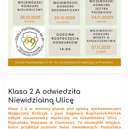
Klasa 2 A odwiedziła
Niewidzialną Ulicę
Klasa 2 A w miniony piątek pod opieką wychowawczyni
Małgorzaty Królczyk i pani Dagmary Kapitaniuk-Pertek
odbyła niesamowitą wycieczkę na Niewidzialna Ulica -
Poznańska Wystawa w Ciemności. To niezwykłe miejsce,
które przybliżył uczniom świat niewidomych. Poznańska