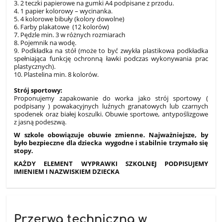
3. 2 teczki papierowe na gumki A4 podpisane z przodu.
4. 1 papier kolorowy – wycinanka.
5. 4 kolorowe bibuły (kolory dowolne)
6. Farby plakatowe (12 kolorów)
7. Pędzle min. 3 w różnych rozmiarach
8. Pojemnik na wodę.
9. Podkładka na stół (może to być zwykła plastikowa podkładka
spełniająca funkcję ochronną ławki podczas wykonywania prac
plastycznych).
10. Plastelina min. 8 kolorów.
Str
ó
j sportowy:
Proponujemy zapakowanie do worka jako strój sportowy (
podpisany ) powakacyjnych luźnych granatowych lub czarnych
spodenek oraz białej koszulki. Obuwie sportowe, antypoślizgowe
z jasną podeszwą.
W szkole obowiązuje obuwie zmienne. Najważniejsze, by
było bezpieczne dla dziecka wygodne i stabilnie trzymał
o si
ę
stopy.
KAŻDY ELEMENT WYPRAWKI SZKOLNEJ PODPISUJEMY
IMIENIEM I NAZWISKIEM DZIECKA
Przerwa techniczna w