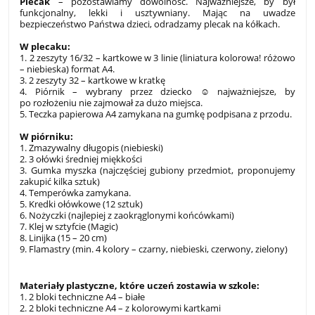
Plecak
– pozostawiamy dowolność. Najważniejsze, by był
funkcjonalny, lekki i usztywniany. Mając na uwadze
bezpieczeństwo Państwa dzieci, odradzamy plecak na kółkach.
W plecaku:
1. 2 zeszyty 16/32 – kartkowe w 3 linie (liniatura kolorowa! różowo
– niebieska) format A4.
3. 2 zeszyty 32 – kartkowe w kratkę
4. Piórnik – wybrany przez dziecko ☺ najważniejsze, by
po rozłożeniu nie zajmował za dużo miejsca.
5. Teczka papierowa A4 zamykana na gumkę podpisana z przodu.
W pi
ó
rniku:
1. Zmazywalny długopis (niebieski)
2. 3 ołówki średniej miękkości
3. Gumka myszka (najczęściej gubiony przedmiot, proponujemy
zakupić kilka sztuk)
4. Temperówka zamykana.
5. Kredki ołówkowe (12 sztuk)
6. Nożyczki (najlepiej z zaokrąglonymi końcówkami)
7. Klej w sztyfcie (Magic)
8. Linijka (15 – 20 cm)
9. Flamastry (min. 4 kolory – czarny, niebieski, czerwony, zielony)
Materia
ły plastyczne, kt
ó
re uczeń zostawia w szkole:
1. 2 bloki techniczne A4 – białe
2. 2 bloki techniczne A4 – z kolorowymi kartkami