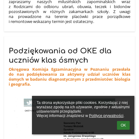
zapraszamy naszych milusińskich zapominalskich wraz
z Rodzicami do odbioru ubrań, obuwia, teczek i bidonów
pozostawionych w różnych zakamarkach szkoły. Z uwagi
na prowadzone na terenie placówki prace porządkowe
i remontowe wskazany termin jest ostateczny.
Podziękowania od OKE dla
uczniów klas ósmych
Okręgowa Komisja Egzaminacyjna w Poznaniu przesłała
do nas podziękowania za aktywny udział uczniów klas
ósmych w badaniu diagnostycznym z przedmiotów: biologia
i geografia.
Ta strona wykorzystuje pliki cookies. Korzystając z niej 
wyrażasz zgodę na ich używanie, zgodnie z aktualnymi 
ustawieniami przeglądarki.

Więcej informacji znajdziesz w 
Polityce prywatności
.
OK