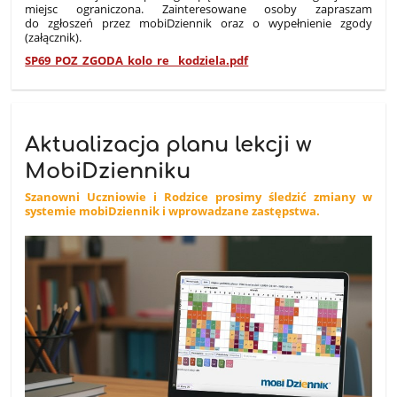
miejsc ograniczona. Zainteresowane osoby zapraszam
do zgłoszeń przez mobiDziennik oraz o wypełnienie zgody
(załącznik).
SP69_POZ_ZGODA_kolo_re__kodziela.pdf
Aktualizacja planu lekcji w
MobiDzienniku
Szanowni Uczniowie i Rodzice prosimy śledzić zmiany w
systemie mobiDziennik i wprowadzane zastępstwa.