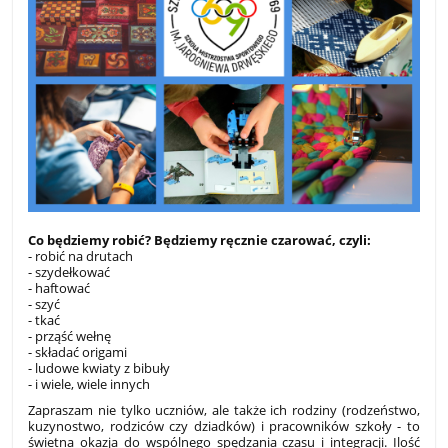
Co będziemy robić? Będziemy ręcznie czarować, czyli:
- robić na drutach
- szydełkować
- haftować
- szyć
- tkać
- prząść wełnę
- składać origami
- ludowe kwiaty z bibuły
- i wiele, wiele innych
Zapraszam nie tylko uczniów, ale także ich rodziny (rodzeństwo,
kuzynostwo, rodziców czy dziadków) i pracowników szkoły - to
świetna okazja do wspólnego spędzania czasu i integracji. Ilość