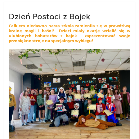
Dzień Postaci z Bajek
Całkiem niedawno nasza szkoła zamieniła się w prawdziwą
krainę magii i baśni! Dzieci miały okazję wcielić się w
ulubionych bohaterów z bajek i zaprezentować swoje
przepiękne stroje na specjalnym wybiegu!