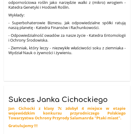
odpornościowa roślin jako narzędzie walki z (mikro) wrogiem -
Katedra Genetyki i Hodowli Roślin.
Wykłady:
- Superbohaterowie Biznesu. Jak odpowiedzialne spółki ratują
naszą planetę - Katedra Finansów i Rachunkowości.
- Odpowiedzialność owadów za nasze życie - Katedra Entomologii
i Ochrony Środowiska.
- Ziemniak, który leczy - niezwykłe właściwości soku z ziemniaka -
Wydział Nauk o żywności i żywieniu.
Sukces Janka Cichockiego
Jan Cichocki z klasy 7c zdobył 4 miejsce w etapie
wojewódzkim konkursu przyrodniczego Polskiego
Towarzystwa Ochrony Przyrody Salamanrda "Ptaki miast".
Gratulujemy !!!