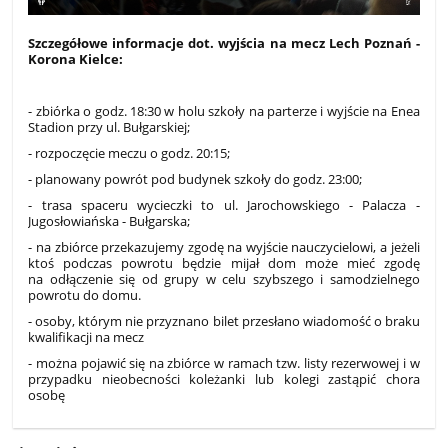
Szczegółowe informacje dot. wyjścia na mecz Lech Poznań -
Korona Kielce:
- zbiórka o godz. 18:30 w holu szkoły na parterze i wyjście na Enea
Stadion przy ul. Bułgarskiej;
- rozpoczęcie meczu o godz. 20:15;
- planowany powrót pod budynek szkoły do godz. 23:00;
- trasa spaceru wycieczki to ul. Jarochowskiego - Palacza -
Jugosłowiańska - Bułgarska;
- na zbiórce przekazujemy zgodę na wyjście nauczycielowi, a jeżeli
ktoś podczas powrotu będzie mijał dom może mieć zgodę
na odłączenie się od grupy w celu szybszego i samodzielnego
powrotu do domu.
- osoby, którym nie przyznano bilet przesłano wiadomość o braku
kwalifikacji na mecz
- można pojawić się na zbiórce w ramach tzw. listy rezerwowej i w
przypadku nieobecności koleżanki lub kolegi zastąpić chora
osobę