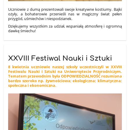
Uczniowie z dumą prezentowali swoje kreatywne kostiumy. Bajki
ożyły, a bohaterowie przenieśli nas w magiczny świat pełen
przygód, uśmiechów i niespodzianek.
Dziękujemy wszystkim za udział, wspaniałą atmosferę i ogromną
dawkę śmiechu!
XXVIII Festiwal Nauki i Sztuki
8 kwietnia uczniowie naszej szkoły uczestniczyli w XXVIII
Festiwalu Nauki i Sztuki na Uniwersytecie Przyrodniczym.
Tematem przewodnim była ODPOWIEDZIALNOŚĆ rozumiana
bardzo szeroko np. żywnościowa; ekologiczna; klimatyczna;
społeczna i ekonomiczna.