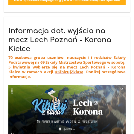
Informacja dot. wyjścia na
mecz Lech Poznań - Korona
Kielce
70 osobowa grupa uczniów, nauczycieli i rodziców Szkoły
Podstawowej nr 69 Szkoły Mistrzostwa Sportowego w sobotę,
5 kwietnia wybierze się na mecz Lech Poznań - Korona
Kielce w ramach akcji
#KibicujZklasą
. Poniżej szczegółowe
informacje.