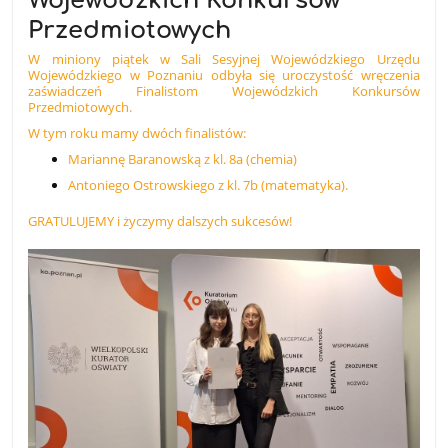
Wojewódzkich Konkursów
Przedmiotowych
W miniony piątek w Sali Sesyjnej Wojewódzkiego Urzędu
Wojewódzkiego w Poznaniu odbyła się uroczystość wręczenia
zaświadczeń Finalistom Wojewódzkich Konkursów
Przedmiotowych.
W tym roku mamy dwóch finalistów:
Mariannę Baranowską z kl. 8a (chemia)
Antoniego Ostrowskiego z kl. 7b (matematyka).
GRATULUJEMY i życzymy dalszych sukcesów!