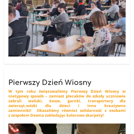
Pierwszy Dzień Wiosny
W tym roku świętowaliśmy Pierwszy Dzień Wiosny w
nietypowy sposób – zamiast plecaków do szkoły uczniowie
zabrali walizki, kosze, garnki, transportery dla
zwierząt,wózki dla dzieci i inne kreatywne
zamienniki! Okazaliśmy również solidarność z osobami
z zespołem Downa zakładając kolorowe skarpety!