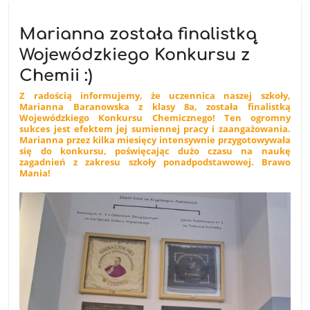
Marianna została finalistką
Wojewódzkiego Konkursu z
Chemii :)
Z radością informujemy, że uczennica naszej szkoły,
Marianna Baranowska z klasy 8a, została finalistką
Wojewódzkiego Konkursu Chemicznego! Ten ogromny
sukces jest efektem jej sumiennej pracy i zaangażowania.
Marianna przez kilka miesięcy intensywnie przygotowywała
się do konkursu, poświęcając dużo czasu na naukę
zagadnień z zakresu szkoły ponadpodstawowej. Brawo
Mania!