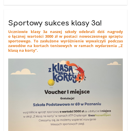
Sportowy sukces klasy 3a!
Uczniowie klasy 3a naszej szkoły odebrali dziś nagrody
o łącznej wartości 3000 zł w postaci nowoczesnego sprzętu
sportowego. To zasłużone wyróżnienie wywalczyli podczas
zawodów na kortach tenisowych w ramach wydarzenia „Z
klasą na korty”.