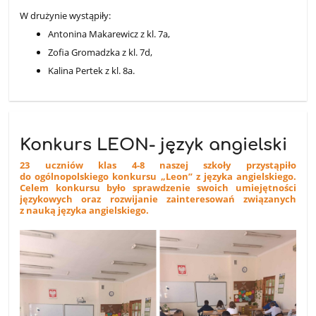
W drużynie wystąpiły:
Antonina Makarewicz z kl. 7a,
Zofia Gromadzka z kl. 7d,
Kalina Pertek z kl. 8a.
Konkurs LEON- język angielski
23 uczniów klas 4-8 naszej szkoły przystąpiło
do ogólnopolskiego konkursu „Leon” z języka angielskiego.
Celem konkursu było sprawdzenie swoich umiejętności
językowych oraz rozwijanie zainteresowań związanych
z nauką języka angielskiego.