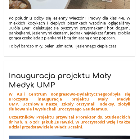
Po południu odbył się Jesienny Wieczór Filmowy dla klas 4-8. W
miękkich kocykach i ciepłych piżamkach wspólnie oglądaliśmy
„Króla Lwa”, delektując się pysznymi przysmakami: hot dogami,
pankejkami, jesiennymi ciastami, jednak największą furorę zrobiła
gorąca czekolada z piankami i bitą śmietaną oraz popcorn.
To był bardzo miły, pełen uśmiechu i jesiennego ciepła czas.
Inauguracja projektu Mały
Medyk UMP
W Auli Centrum Kongresowo-Dydaktycznegoodbyła się
uroczysta inauguracja projektu Mały Medyk
UMP.
Uczniowie naszej szkoły otrzymali indeksy, złożyli
ślubowanie i wysłuchali uroczystego Gaudeamus.
Uczestników Projektu przywitał Prorektor ds. Studenckich
dr hab. n. o zdr. Jakub Żurawski. W uroczystości wzięli także
udział przedstawiciele Władz Uczelni.