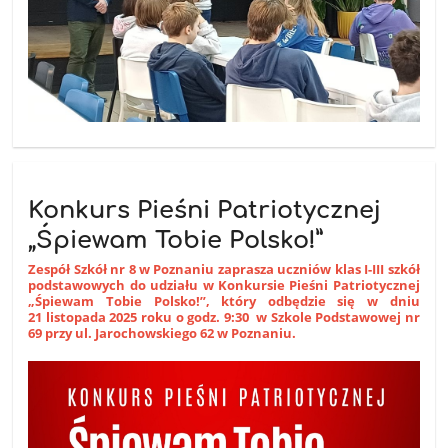
Konkurs Pieśni Patriotycznej
„Śpiewam Tobie Polsko!”
Zespół Szkół nr 8 w Poznaniu zaprasza uczniów klas I-III szkół
podstawowych do udziału w Konkursie Pieśni Patriotycznej
„Śpiewam Tobie Polsko!”, który odbędzie się w dniu
21 listopada 2025 roku o godz. 9:30 w Szkole Podstawowej nr
69 przy ul. Jarochowskiego 62 w Poznaniu.