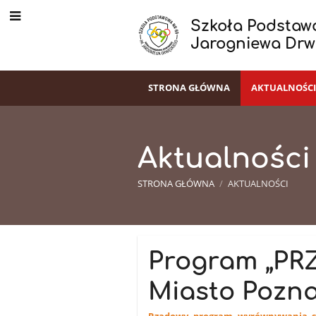
Szkoła Podstawo
Jarogniewa Drw
STRONA GŁÓWNA
AKTUALNOŚC
Aktualności
STRONA GŁÓWNA
/
AKTUALNOŚCI
Aktualności
Program „PR
Miasto Pozna