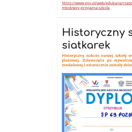
https://www.gov.pl/web/edukacja/rzad
mlodziezy-przyjazna-szkola
Historyczny 
siatkarek
Historyczny sukces naszej szkoły w
plażowej. Dziewczęta po wywalcz
medalowej i ostatecznie zostały skla