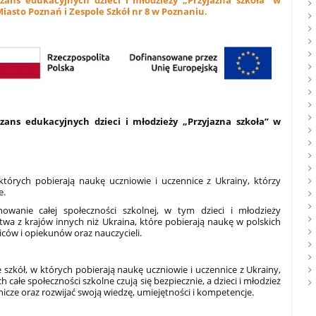
ns edukacyjnych dzieci i młodzieży „Przyjazna szkoła” w
Miasto Poznań i Zespole Szkół nr 8 w Poznaniu.
ns edukacyjnych dzieci i młodzieży „Przyjazna szkoła” w
których pobierają naukę uczniowie i uczennice z Ukrainy, którzy
e.
nowanie całej społeczności szkolnej, w tym dzieci i młodzieży
wa z krajów innych niż Ukraina, które pobierają naukę w polskich
iców i opiekunów oraz nauczycieli.
zkół, w których pobierają naukę uczniowie i uczennice z Ukrainy,
całe społeczności szkolne czują się bezpiecznie, a dzieci i młodzież
icze oraz rozwijać swoją wiedzę, umiejętności i kompetencje.