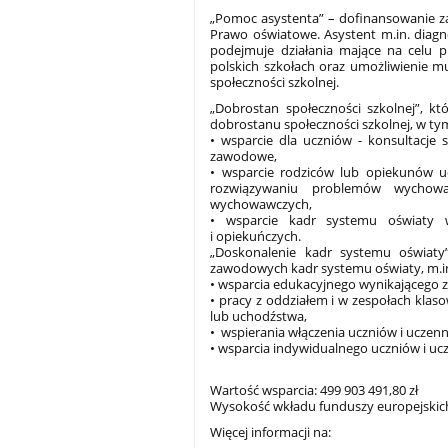
„Pomoc asystenta” – dofinansowanie za
Prawo oświatowe. Asystent m.in. diagno
podejmuje działania mające na celu p
polskich szkołach oraz umożliwienie mu
społeczności szkolnej.
„Dobrostan społeczności szkolnej”, kt
dobrostanu społeczności szkolnej, w ty
• wsparcie dla uczniów - konsultacje 
zawodowe,
• wsparcie rodziców lub opiekunów u
rozwiązywaniu problemów wychowaw
wychowawczych,
• wsparcie kadr systemu oświaty 
i opiekuńczych.
„Doskonalenie kadr systemu oświaty”
zawodowych kadr systemu oświaty, m.in.
• wsparcia edukacyjnego wynikającego z
• pracy z oddziałem i w zespołach klas
lub uchodźstwa,
• wspierania włączenia uczniów i uczenn
• wsparcia indywidualnego uczniów i ucz
Wartość wsparcia: 499 903 491,80 zł
Wysokość wkładu funduszy europejskich:
Więcej informacji na: