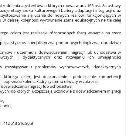
trudnienia asystentów, o których mowa w art. 165 ust. 8a ustawy
zuje etapy szoku kulturowego i bariery adaptacji i integracji oraz
rzystosowanie się ucznia do nowych realiów, funkcjonujących w
 w dalszej kolejności wyrównanie szans edukacyjnych na tle całej
órego celem jest realizacja różnorodnych form wsparcia na rzecz
m:
specjalistyczne, specjalistyczna pomoc psychologiczna, doradztwo
czniów i uczennic z doświadczeniem migracji lub uchodźstwa w
czych i dydaktycznych oraz rozwijaniu ich umiejętności
w rozwiązywaniu problemów wychowawczych, dydaktycznych
, którego celem jest doskonalenie i podniesienie kompetencji
 poprzez szkolenia kadry systemu oświaty w zakresie:
 doświadczenia migracji lub uchodźstwa,
owych, do których uczęszczają uczniowie z doświadczeniem migracji
ic,
ennic.
 412 513 516,80 zł