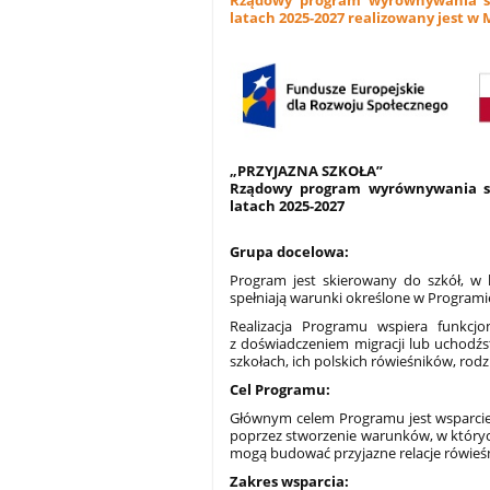
Rządowy program wyrównywania sza
latach 2025-2027 realizowany jest w 
„PRZYJAZNA SZKOŁA”
Rządowy program wyrównywania sza
latach 2025-2027
Grupa docelowa:
Program jest skierowany do szkół, w 
spełniają warunki określone w Programi
Realizacja Programu wspiera funkcjo
z doświadczeniem migracji lub uchodźst
szkołach, ich polskich rówieśników, rodz
Cel Programu:
Głównym celem Programu jest wsparcie s
poprzez stworzenie warunków, w których 
mogą budować przyjazne relacje rówieśn
Zakres wsparcia: