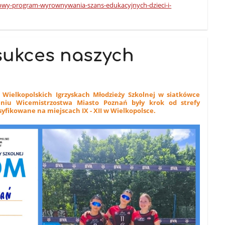
owy-program-wyrownywania-szans-edukacyjnych-dzieci-i-
sukces naszych
 Wielkopolskich Igrzyskach Młodzieży Szkolnej w siatkówce
eniu Wicemistrzostwa Miasto Poznań były krok od strefy
syfikowane na miejscach IX - XII w Wielkopolsce.