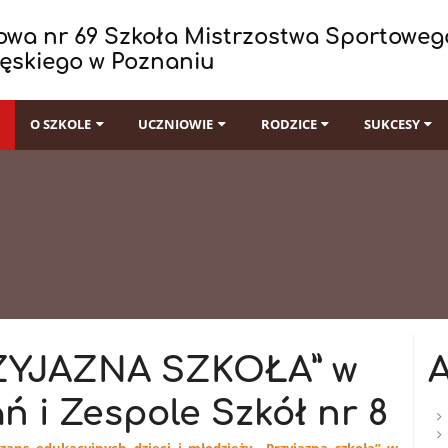
wa nr 69 Szkoła Mistrzostwa Sportowego
ęskiego w Poznaniu
I
O SZKOLE
UCZNIOWIE
RODZICE
SUKCESY
ZYJAZNA SZKOŁA” w
ń i Zespole Szkół nr 8