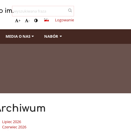
 im.
Logowanie
+
-
MEDIA O NAS
NABÓR
Archiwum
Lipiec 2026
Czerwiec 2026