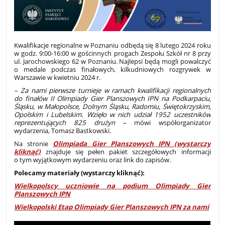
Kwalifikacje regionalne w Poznaniu odbędą się 8 lutego 2024 roku
w godz. 9:00-16:00 w gościnnych progach Zespołu Szkół nr 8 przy
ul. Jarochowskiego 62 w Poznaniu. Najlepsi będą mogli powalczyć
o medale podczas finałowych, kilkudniowych rozgrywek w
Warszawie w kwietniu 2024 r.
– Za nami pierwsze turnieje w ramach kwalifikacji regionalnych
do finałów II Olimpiady Gier Planszowych IPN na Podkarpaciu,
Śląsku, w Małopolsce, Dolnym Śląsku, Radomiu, Świętokrzyskim,
Opolskim i Lubelskim. Wzięło w nich udział 1952 uczestników
reprezentujących 825 drużyn –
mówi współorganizator
wydarzenia, Tomasz Bastkowski.
Na stronie
Olimpiada Gier Planszowych IPN (wystarczy
kliknąć)
znajduje się pełen pakiet szczegółowych informacji
o tym wyjątkowym wydarzeniu oraz link do zapisów.
Polecamy materiały (wystarczy kliknąć):
Wielkopolscy uczniowie na podium Olimpiady Gier
Planszowych IPN
Wielkopolski Etap Olimpiady Gier Planszowych IPN za nami