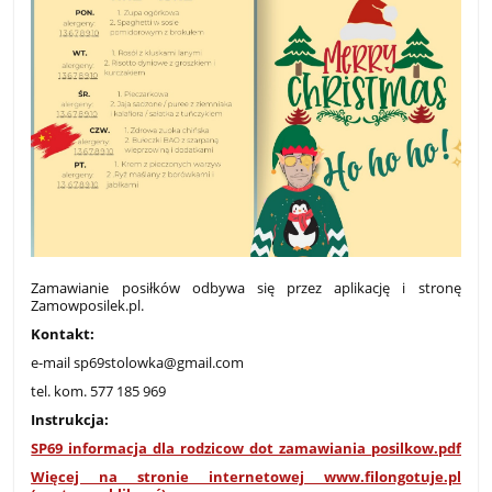
Zamawianie posiłków odbywa się przez aplikację i stronę
Zamowposilek.pl.
Kontakt:
e-mail sp69stolowka@gmail.com
tel. kom. 577 185 969
Instrukcja:
SP69_informacja_dla_rodzicow_dot_zamawiania_posilkow.pdf
Więcej na stronie internetowej www.filongotuje.pl