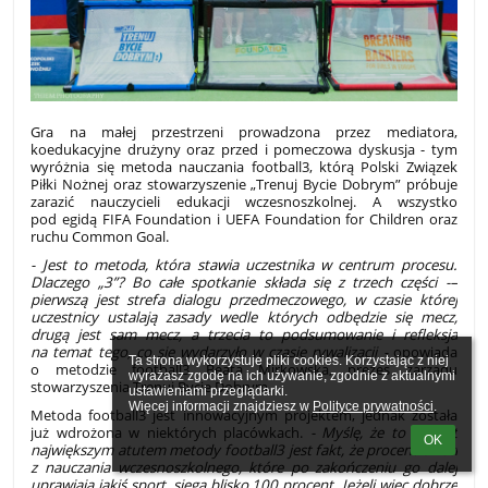
Gra na małej przestrzeni prowadzona przez mediatora,
koedukacyjne drużyny oraz przed i pomeczowa dyskusja - tym
wyróżnia się metoda nauczania football3, którą Polski Związek
Piłki Nożnej oraz stowarzyszenie „Trenuj Bycie Dobrym” próbuje
zarazić nauczycieli edukacji wczesnoszkolnej. A wszystko
pod egidą FIFA Foundation i UEFA Foundation for Children oraz
ruchu Common Goal.
- Jest to metoda, która stawia uczestnika w centrum procesu.
Dlaczego „3”? Bo całe spotkanie składa się z trzech części -–
pierwszą jest strefa dialogu przedmeczowego, w czasie której
uczestnicy ustalają zasady wedle których odbędzie się mecz,
drugą jest sam mecz, a trzecia to podsumowanie i refleksja
na temat tego, co się wydarzyło w czasie rywalizacji -
opowiada
Ta strona wykorzystuje pliki cookies. Korzystając z niej 
o metodzie football3 Beata Mirkowska, prezes zarządu
wyrażasz zgodę na ich używanie, zgodnie z aktualnymi 
stowarzyszenia Trenuj Bycie Dobrym.
ustawieniami przeglądarki.

Więcej informacji znajdziesz w 
Polityce prywatności
.
Metoda football3 jest innowacyjnym projektem, jednak została
już wdrożona w niektórych placówkach.
- Myślę, że to co jest
OK
największym atutem metody football3 jest fakt, że procent dzieci
z nauczania wczesnoszkolnego, które po zakończeniu go dalej
uprawiają jakiś sport, sięga blisko 100 procent. Jeżeli więc dobrze