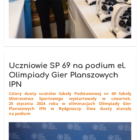
Uczniowie SP 69 na podium el.
Olimpiady Gier Planszowych
IPN
Cztery duety uczniów Szkoły Podstawowej nr 69 Szkoły
Mistrzostwa Sportowego wystartowały w czwartek,
25 stycznia 2024 roku w eliminacjach Olimpiady Gier
Planszowych IPN w Bydgoszczy. Dwa duety stanęły
na podium