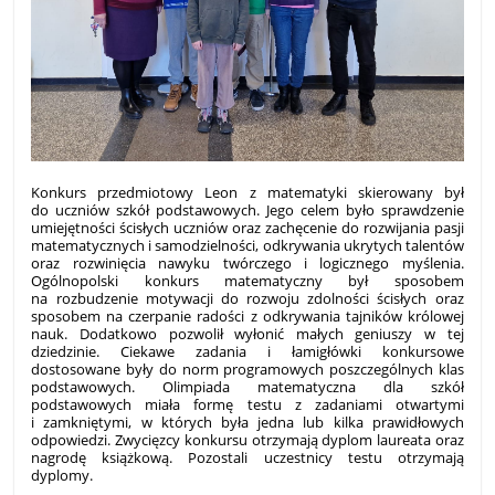
Konkurs przedmiotowy Leon z matematyki skierowany był
do uczniów szkół podstawowych. Jego celem było sprawdzenie
umiejętności ścisłych uczniów oraz zachęcenie do rozwijania pasji
matematycznych i samodzielności, odkrywania ukrytych talentów
oraz rozwinięcia nawyku twórczego i logicznego myślenia.
Ogólnopolski konkurs matematyczny był sposobem
na rozbudzenie motywacji do rozwoju zdolności ścisłych oraz
sposobem na czerpanie radości z odkrywania tajników królowej
nauk. Dodatkowo pozwolił wyłonić małych geniuszy w tej
dziedzinie. Ciekawe zadania i łamigłówki konkursowe
dostosowane były do norm programowych poszczególnych klas
podstawowych. Olimpiada matematyczna dla szkół
podstawowych miała formę testu z zadaniami otwartymi
i zamkniętymi, w których była jedna lub kilka prawidłowych
odpowiedzi.
Zwycięzcy konkursu otrzymają dyplom laureata oraz
nagrodę książkową. Pozostali uczestnicy testu otrzymają
dyplomy.