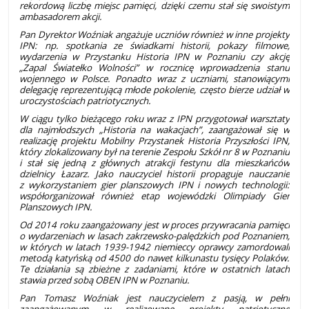
rekordową liczbę miejsc pamięci, dzięki czemu stał się swoistym
ambasadorem akcji.
Pan Dyrektor Woźniak angażuje uczniów również w inne projekty
IPN: np. spotkania ze świadkami historii, pokazy filmowe,
wydarzenia w Przystanku Historia IPN w Poznaniu czy akcję
„Zapal Światełko Wolności” w rocznicę wprowadzenia stanu
wojennego w Polsce. Ponadto wraz z uczniami, stanowiącymi
delegację reprezentującą młode pokolenie, często bierze udział w
uroczystościach patriotycznych.
W ciągu tylko bieżącego roku wraz z IPN przygotował warsztaty
dla najmłodszych „Historia na wakacjach”, zaangażował się w
realizację projektu Mobilny Przystanek Historia Przyszłości IPN,
który zlokalizowany był na terenie Zespołu Szkół nr 8 w Poznaniu
i stał się jedną z głównych atrakcji festynu dla mieszkańców
dzielnicy Łazarz. Jako nauczyciel historii propaguje nauczanie
z wykorzystaniem gier planszowych IPN i nowych technologii:
współorganizował również etap wojewódzki Olimpiady Gier
Planszowych IPN.
Od 2014 roku zaangażowany jest w proces przywracania pamięci
o wydarzeniach w lasach zakrzewsko-palędzkich pod Poznaniem,
w których w latach 1939-1942 niemieccy oprawcy zamordowali
metodą katyńską od 4500 do nawet kilkunastu tysięcy Polaków.
Te działania są zbieżne z zadaniami, które w ostatnich latach
stawia przed sobą OBEN IPN w Poznaniu.
Pan Tomasz Woźniak jest nauczycielem z pasją, w pełni