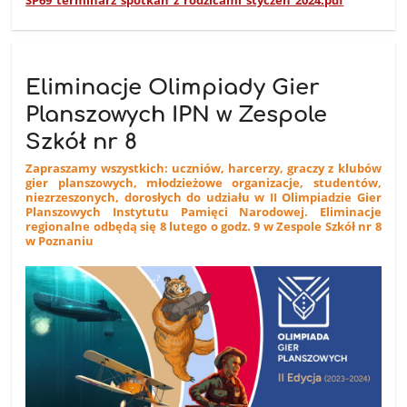
SP69_terminarz_spotkan_z_rodzicami_styczen_2024.pdf
Eliminacje Olimpiady Gier
Planszowych IPN w Zespole
Szkół nr 8
Zapraszamy wszystkich: uczniów, harcerzy, graczy z klubów
gier planszowych, młodzieżowe organizacje, studentów,
niezrzeszonych, dorosłych do udziału w II Olimpiadzie Gier
Planszowych Instytutu Pamięci Narodowej. Eliminacje
regionalne odbędą się 8 lutego o godz. 9 w Zespole Szkół nr 8
w Poznaniu