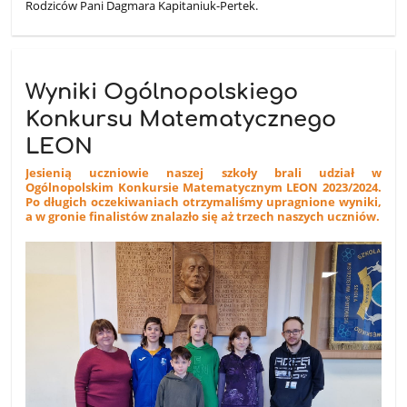
Rodziców Pani Dagmara Kapitaniuk-Pertek.
Wyniki Ogólnopolskiego
Konkursu Matematycznego
LEON
Jesienią uczniowie naszej szkoły brali udział w
Ogólnopolskim Konkursie Matematycznym LEON 2023/2024.
Po długich oczekiwaniach otrzymaliśmy upragnione wyniki,
a w gronie finalistów znalazło się aż trzech naszych uczniów.