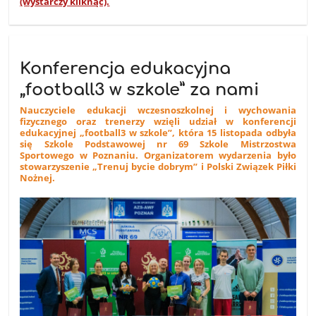
(wystarczy kliknąć).
Konferencja edukacyjna
„football3 w szkole” za nami
Nauczyciele edukacji wczesnoszkolnej i wychowania
fizycznego oraz trenerzy wzięli udział w konferencji
edukacyjnej „football3 w szkole”, która 15 listopada odbyła
się Szkole Podstawowej nr 69 Szkole Mistrzostwa
Sportowego w Poznaniu. Organizatorem wydarzenia było
stowarzyszenie „Trenuj bycie dobrym” i Polski Związek Piłki
Nożnej.