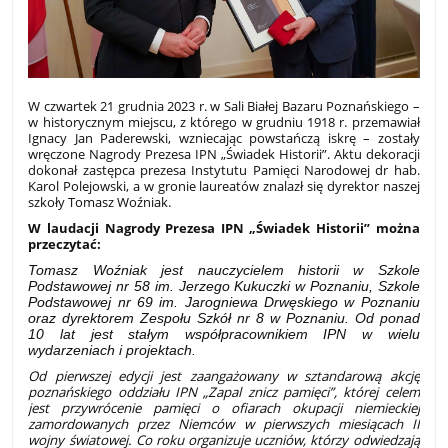
W czwartek 21 grudnia 2023 r. w Sali Białej Bazaru Poznańskiego –
w historycznym miejscu, z którego w grudniu 1918 r. przemawiał
Ignacy Jan Paderewski, wzniecając powstańczą iskrę – zostały
wręczone Nagrody Prezesa IPN „Świadek Historii”. Aktu dekoracji
dokonał zastępca prezesa Instytutu Pamięci Narodowej dr hab.
Karol Polejowski, a w gronie laureatów znalazł się dyrektor naszej
szkoły Tomasz Woźniak.
W laudacji Nagrody Prezesa IPN „Świadek Historii” można
przeczytać:
Tomasz Woźniak
jest nauczycielem historii w Szkole
Podstawowej nr 58 im. Jerzego Kukuczki w Poznaniu, Szkole
Podstawowej nr 69 im. Jarogniewa Drwęskiego w Poznaniu
oraz dyrektorem Zespołu Szkół nr 8 w Poznaniu. Od ponad
10 lat jest stałym współpracownikiem IPN w wielu
wydarzeniach i projektach.
Od pierwszej edycji jest zaangażowany w sztandarową akcję
poznańskiego oddziału IPN „Zapal znicz pamięci”, której celem
jest przywrócenie pamięci o ofiarach okupacji niemieckiej
zamordowanych przez Niemców w pierwszych miesiącach II
wojny światowej. Co roku organizuje uczniów, którzy odwiedzają