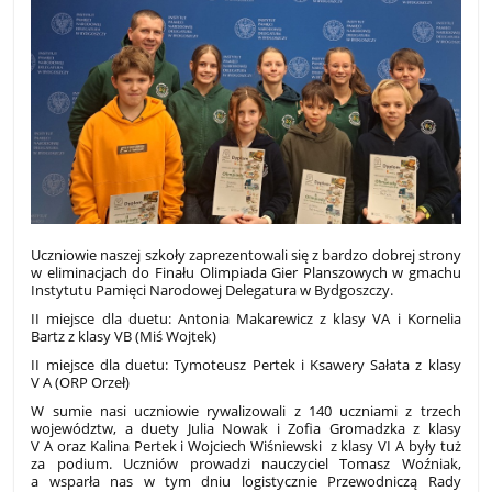
Uczniowie naszej szkoły zaprezentowali się z bardzo dobrej strony
w eliminacjach do Finału Olimpiada Gier Planszowych w gmachu
Instytutu Pamięci Narodowej Delegatura w Bydgoszczy.
II miejsce dla duetu: Antonia Makarewicz z klasy VA i Kornelia
Bartz z klasy VB (Miś Wojtek)
II miejsce dla duetu: Tymoteusz Pertek i Ksawery Sałata z klasy
V A (ORP Orzeł)
W sumie nasi uczniowie rywalizowali z 140 uczniami z trzech
województw, a duety Julia Nowak i Zofia Gromadzka z klasy
V A oraz Kalina Pertek i Wojciech Wiśniewski z klasy VI A były tuż
za podium. Uczniów prowadzi nauczyciel Tomasz Woźniak,
a wsparła nas w tym dniu logistycznie Przewodniczą Rady