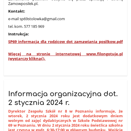
Zamowposilek.pl.
Kontakt:
e-mail sp69stolowka@gmail.com
tel. kom. 577 185 969
Instrukcja:
SP69_informacja_dla_rodzicow_dot_zamawiania_posilkow.pdf
Więcej na stronie internetowej www.filongotuje.pl
(wystarczy kliknąć).
Informacja organizacyjna dot.
2 stycznia 2024 r.
Dyrektor Zespołu Szkół nr 8 w Poznaniu informuje, że
wtorek, 2 stycznia 2024 roku jest dodatkowym dniem
wolnym od zajęć dydaktycznych w Szkole Podstawowej nr
69 w Poznaniu. W dniu 2 stycznia 2024 roku świetlica szkolna
jest czynna w godz. 6:30-17:00 w głównym budynku. Wejście